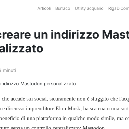
Articoli
Burraco
Utility acquario
RigaDiCo
reare un indirizzo Mas
alizzato
9 minuti
 che accade sui social, sicuramente non è sfuggito che l'acq
o e discusso imprenditore Elon Musk, ha scatenato una sort
 beneficio di una piattaforma in qualche modo simile, ma co
ttutto senza un controllo centralizzato: Mastodon.