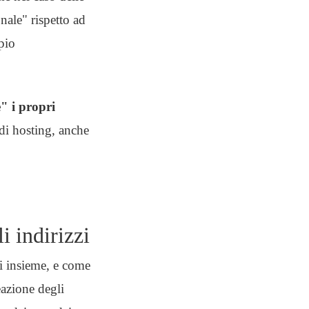
ale" rispetto ad
pio
e" i propri
di hosting, anche
i indirizzi
i insieme, e come
eazione degli