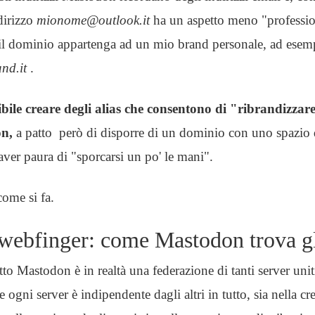
dirizzo
mionome@outlook.it
ha un aspetto meno "profession
 il dominio appartenga ad un mio brand personale, ad esem
nd.it
.
ibile creare degli alias che consentono di "ribrandizzar
on,
a patto però di disporre di un dominio con uno spazio 
ver paura di "sporcarsi un po' le mani".
ome si fa.
o webfinger: come Mastodon trova gl
 Mastodon è in realtà una federazione di tanti server unit
 ogni server è indipendente dagli altri in tutto, sia nella cr