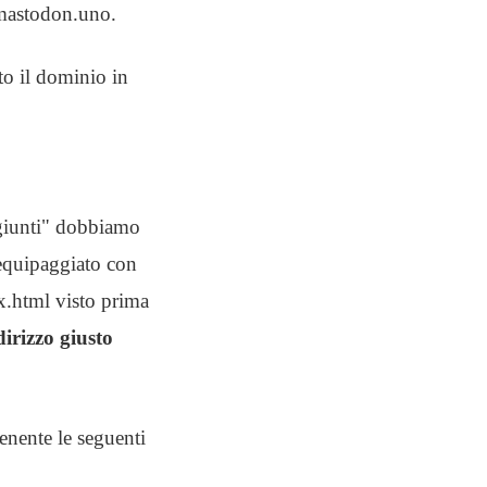
mastodon.uno.
o il dominio in
"mgiunti" dobbiamo
 equipaggiato con
dex.html visto prima
dirizzo giusto
enente le seguenti