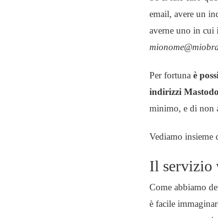
email, avere un in
averne uno in cui
mionome@miobra
Per fortuna
è poss
indirizzi Mastod
minimo, e di non a
Vediamo insieme c
Il servizi
Come abbiamo detto
è facile immaginare