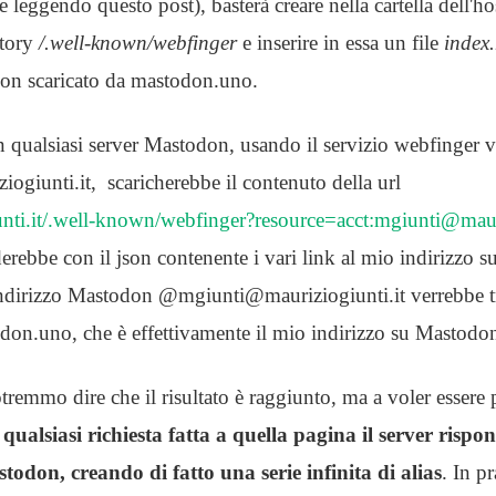
 leggendo questo post), basterà creare nella cartella dell'h
ctory
/.well-known/webfinger
e inserire in essa un file
index.
json scaricato da mastodon.uno.
qualsiasi server Mastodon, usando il servizio webfinger ve
giunti.it, scaricherebbe il contenuto della url
iunti.it/.well-known/webfinger?resource=acct:mgiunti@maur
erebbe con il json contenente i vari link al mio indirizzo 
'indirizzo Mastodon @mgiunti@mauriziogiunti.it verrebbe t
.uno, che è effettivamente il mio indirizzo su Mastodo
remmo dire che il risultato è raggiunto, ma a voler essere 
a
qualsiasi richiesta fatta a quella pagina il server rispo
todon, creando di fatto una serie infinita di alias
. In pr