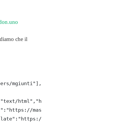
odon.uno
diamo che il
sers/mgiunti"],
:"text/html","href":"https://mastodon.uno/@mg
f":"https://mastodon.uno/users/mgiunti"},
plate":"https://mastodon.uno/authorize_intera