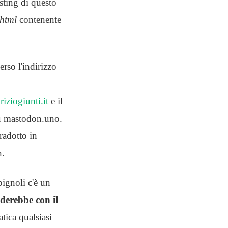
osting di questo
html
contenente
rso l'indirizzo
iziogiunti.it
e il
su mastodon.uno.
radotto in
n.
pignoli c'è un
nderebbe con il
atica qualsiasi