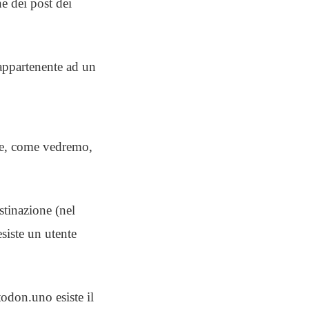
ne dei post dei
appartenente ad un
e, come vedremo,
stinazione (nel
siste un utente
odon.uno esiste il