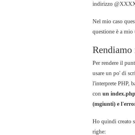
indirizzo @XXXX
Nel mio caso ques
questione è a mio 
Rendiamo i
Per rendere il pun
usare un po' di sc
l'interprete PHP, b
con
un index.php c
(mgiunti) e l'error
Ho quindi creato s
righe: