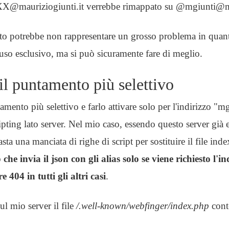
X@mauriziogiunti.it verrebbe rimappato su @mgiunti@
to potrebbe non rappresentare un grosso problema in quant
uso esclusivo, ma si può sicuramente fare di meglio.
l puntamento più selettivo
tamento più selettivo e farlo attivare solo per l'indirizzo 
ripting lato server. Nel mio caso, essendo questo server già
asta una manciata di righe di script per sostituire il file in
he invia il json con gli alias solo se viene richiesto l'in
e 404 in tutti gli altri casi
.
ul mio server il file
/.well-known/webfinger/index.php
cont