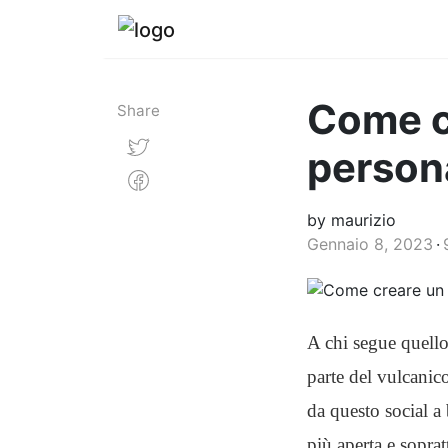
Come c
Share
person
by maurizio
Gennaio 8, 2023
A chi segue quello
parte del vulcanic
da questo social a
più aperta e sopra