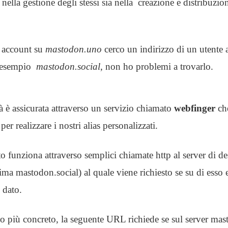
 nella gestione degli stessi sia nella creazione e distribuzio
 account su
mastodon.uno
cerco un indirizzo di un utente 
d esempio
mastodon.social
, non ho problemi a trovarlo.
à è assicurata attraverso un servizio chiamato
webfinger
ch
er realizzare i nostri alias personalizzati.
to funziona attraverso semplici chiamate http al server di de
ma mastodon.social) al quale viene richiesto se su di esso e
o dato.
o più concreto, la seguente URL richiede se sul server mast