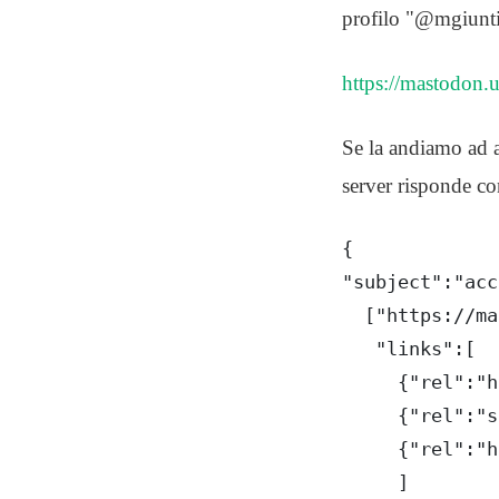
profilo "@mgiunti
https://mastodon
Se la andiamo ad 
server risponde con
{
"subject":"acc
  ["https://ma
   "links":[
     {"rel":"h
     {"rel":"s
     {"rel":"h
     ]