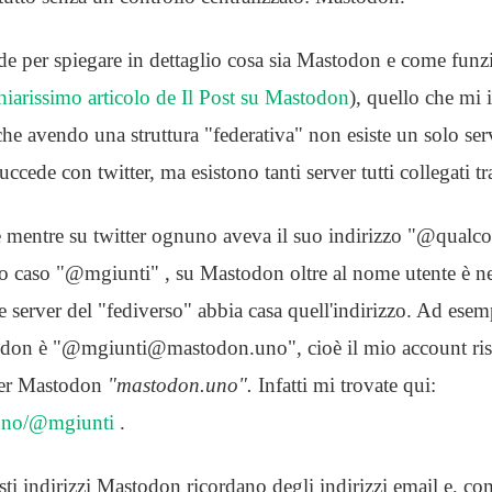
de per spiegare in dettaglio cosa sia Mastodon e come funzio
hiarissimo articolo de Il Post su Mastodon
), quello che mi 
che avendo una struttura "federativa" non esiste un solo ser
ede con twitter, ma esistono tanti server tutti collegati tr
 mentre su twitter ognuno aveva il suo indirizzo "@qualcos
o caso "@mgiunti" , su Mastodon oltre al nome utente è ne
e server del "fediverso" abbia casa quell'indirizzo. Ad esem
odon è "@mgiunti@mastodon.uno", cioè il mio account risp
ver Mastodon
"mastodon.uno".
Infatti mi trovate qui:
.uno/@mgiunti
.
sti indirizzi Mastodon ricordano degli indirizzi email e, co