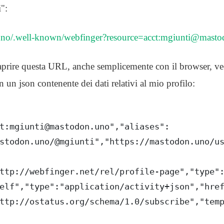
":
.uno/.well-known/webfinger?resource=acct:mgiunti@mast
aprire questa URL, anche semplicemente con il browser, ve
 un json contenente dei dati relativi al mio profilo:
t:mgiunti@mastodon.uno","aliases":
stodon.uno/@mgiunti","https://mastodon.uno/u
ttp://webfinger.net/rel/profile-page","type"
elf","type":"application/activity+json","hre
ttp://ostatus.org/schema/1.0/subscribe","tem