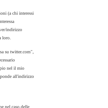
ni (a chi interessi
interessa
ver/indirizzo
a loro.
a su twitter.com",
cessario
pio nel il mio
onde all'indirizzo
me nel caso delle