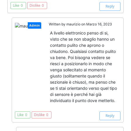
Like
0
Dislike
0
Reply
Written by
maurizio
on Marzo 16, 2023
Admin
A livello elettronico penso di si,
visto che se non sbaglio hanno un
contatto pulito che aprono o
chiudono. Qualsiasi contatto pulito
va bene. Poi bisogna vedere se
riesci a posizionarlo in modo che
venga sollecitato al momento
giusto (solitamente quando il
sezionale è chiuso), ma penso che
se ti stai orientando verso quel tipo
di sensore è perché hai già
individuato il punto dove metterlo.
Like
0
Dislike
0
Reply