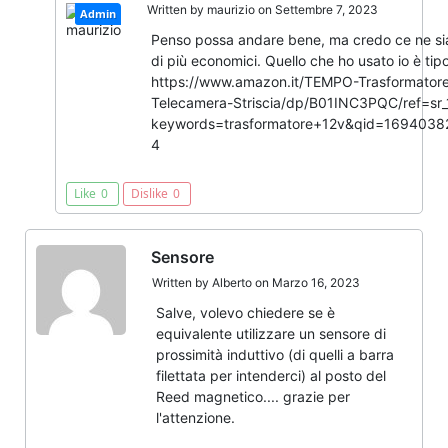
Written by
maurizio
on Settembre 7, 2023
Admin
Penso possa andare bene, ma credo ce ne s
di più economici. Quello che ho usato io è tip
https://www.amazon.it/TEMPO-Trasformator
Telecamera-Striscia/dp/B01INC3PQC/ref=sr_
keywords=trasformatore+12v&qid=1694038
4
Like
0
Dislike
0
Sensore
Written by
Alberto
on Marzo 16, 2023
Salve, volevo chiedere se è
equivalente utilizzare un sensore di
prossimità induttivo (di quelli a barra
filettata per intenderci) al posto del
Reed magnetico.... grazie per
l'attenzione.