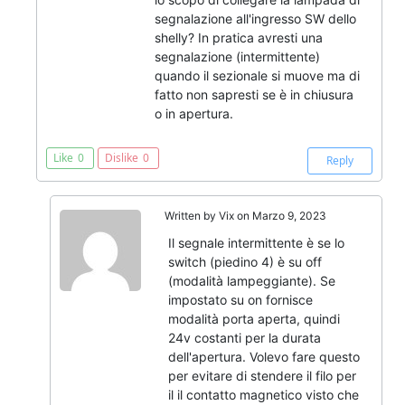
segnalazione all'ingresso SW dello
shelly? In pratica avresti una
segnalazione (intermittente)
quando il sezionale si muove ma di
fatto non sapresti se è in chiusura
o in apertura.
Like
0
Dislike
0
Reply
Written by
Vix
on Marzo 9, 2023
Il segnale intermittente è se lo
switch (piedino 4) è su off
(modalità lampeggiante). Se
impostato su on fornisce
modalità porta aperta, quindi
24v costanti per la durata
dell'apertura. Volevo fare questo
per evitare di stendere il filo per
il il contatto magnetico visto che