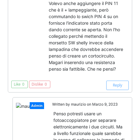
Volevo anche aggiungere il PIN 11
che è il + lampeggiante, però
commutando lo swich PIN 4 su on
fornisce l'indicatore stato porta
dando corrente se aperta. Non l'ho
collegato perché mettendo il
morsetto SW shelly invece della
lampadina che dovrebbe accendere
penso di creare un cortocircuito.
Magari inserendo una resistenza
penso sia fattibile. Che ne pensi?
Like
0
Dislike
0
Reply
Written by
maurizio
on Marzo 9, 2023
Admin
Penso potresti usare un
fotoaccoppiatore per separare
elettronicamente i due circuiti. Ma
a livello funzionale quale sarebbe
lo scopo di collegare la lampada di