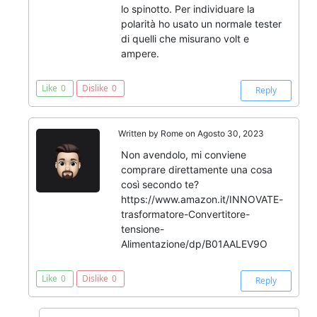
lo spinotto. Per individuare la
polarità ho usato un normale tester
di quelli che misurano volt e
ampere.
Like
0
Dislike
0
Reply
Written by
Rome
on Agosto 30, 2023
Non avendolo, mi conviene
comprare direttamente una cosa
così secondo te?
https://www.amazon.it/INNOVATE-
trasformatore-Convertitore-
tensione-
Alimentazione/dp/B01AALEV9O
Like
0
Dislike
0
Reply