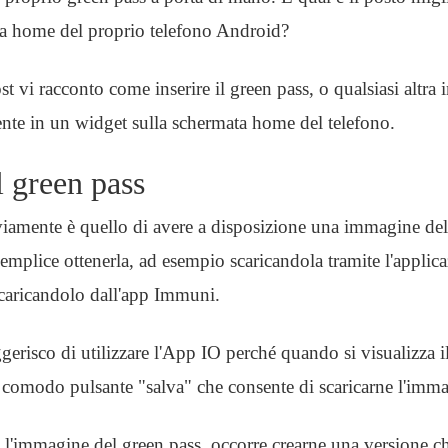
ta home del proprio telefono Android?
st vi racconto come inserire il green pass, o qualsiasi altra
te in un widget sulla schermata home del telefono.
l green pass
viamente è quello di avere a disposizione una immagine del
semplice ottenerla, ad esempio scaricandola tramite l'applic
aricandolo dall'app Immuni.
erisco di utilizzare l'App IO perché quando si visualizza i
 comodo pulsante "salva" che consente di scaricarne l'immag
 l'immagine del green pass, occorre crearne una versione ch