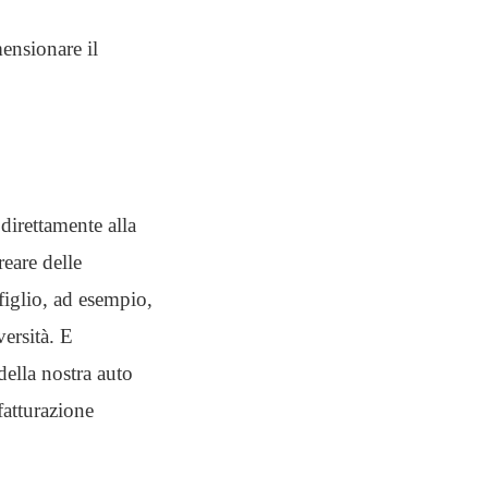
mensionare il
direttamente alla
eare delle
iglio, ad esempio,
ersità. E
ella nostra auto
fatturazione