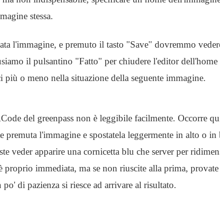
mmagine stessa.
ata l'immagine, e premuto il tasto "Save" dovremmo vedere
iamo il pulsantino "Fatto" per chiudere l'editor dell'home 
 più o meno nella situazione della seguente immagine.
Code del greenpass non è leggibile facilmente. Occorre qui
ete premuta l'immagine e spostatela leggermente in alto o in
este veder apparire una cornicetta blu che server per ridimen
è proprio immediata, ma se non riuscite alla prima, provate
po' di pazienza si riesce ad arrivare al risultato.