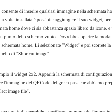
 consente di inserire qualsiasi immagine nella schermata h
 volta installata è possibile aggiungere il suo widget, per 
mata home dove ci sia abbastanza spazio libero da icone, e
n punto dello schermo vuoto. Dovrebbe apparire la modali
 schermata home. Li selezionate "Widget" e poi scorrete la 
 quello di "Shortcut image".
mpio il widget 2x2. Apparirà la schermata di configurazio
re l'immagine del QRCode del green pass che abbiamo pre
lect image file".
, ma non indispensabile, specificare un nome dell'immagine