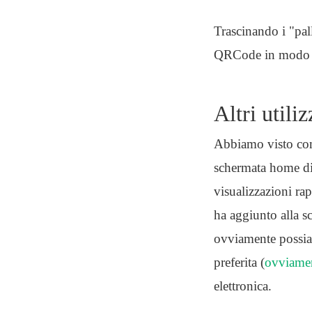
Trascinando i "pall
QRCode in modo ch
Altri utili
Abbiamo visto co
schermata home di 
visualizzazioni r
ha aggiunto alla s
ovviamente possiam
preferita (
ovviament
elettronica.