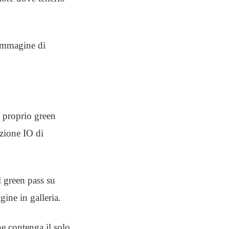
 immagine di
 proprio green
azione IO di
l green pass su
ine in galleria.
e contenga il solo