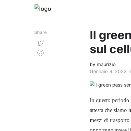
Il gree
Share
sul cel
by maurizio
Gennaio 9, 2022
In questo periodo 
attesta che siamo i
mezzi di trasporto 
opportuno avere il