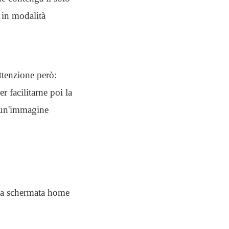
 in modalità
ttenzione però:
 facilitarne poi la
e un'immagine
la schermata home