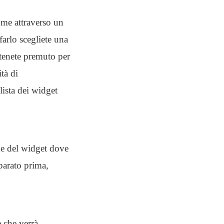
ome attraverso un
farlo scegliete una
 tenete premuto per
tà di
lista dei widget
ne del widget dove
parato prima,
 che verrà