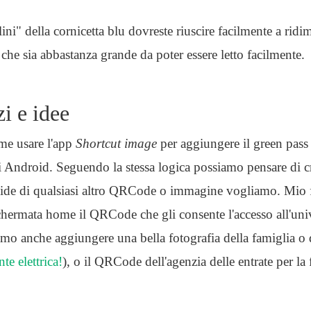
ini" della cornicetta blu dovreste riuscire facilmente a ridi
e sia abbastanza grande da poter essere letto facilmente.
zzi e idee
me usare l'app
Shortcut image
per aggiungere il green pass 
Android. Seguendo la stessa logica possiamo pensare di cr
apide di qualsiasi altro QRCode o immagine vogliamo. Mio f
chermata home il QRCode che gli consente l'accesso all'univ
o anche aggiungere una bella fotografia della famiglia o d
e elettrica!
), o il QRCode dell'agenzia delle entrate per la 