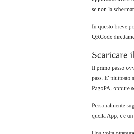
se non la scherma
In questo breve po
QRCode direttamen
Scaricare i
Il primo passo ov
pass. E' piuttosto 
PagoPA, oppure sc
Personalmente sugg
quella App, c'è un
Una volta ottenuta