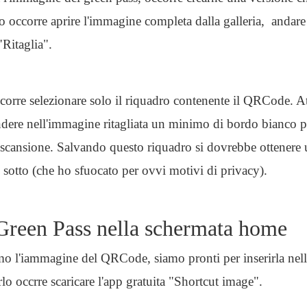
 occorre aprire l'immagine completa dalla galleria, andare
"Ritaglia".
orre selezionare solo il riquadro contenente il QRCode. A
dere nell'immagine ritagliata un minimo di bordo bianco per
i scansione. Salvando questo riquadro si dovrebbe ottener
i sotto (che ho sfuocato per ovvi motivi di privacy).
l Green Pass nella schermata home
o l'iammagine del QRCode, siamo pronti per inserirla nel
lo occrre scaricare l'app gratuita "Shortcut image".