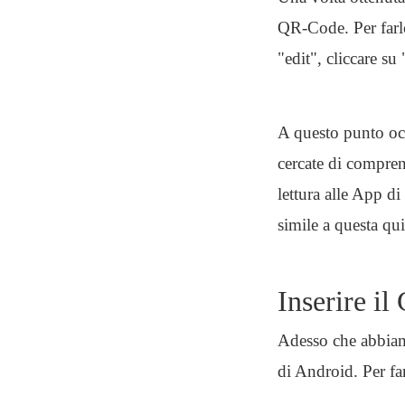
QR-Code. Per farlo
"edit", cliccare su 
A questo punto occ
cercate di compren
lettura alle App d
simile a questa qu
Inserire i
Adesso che abbiam
di Android. Per far