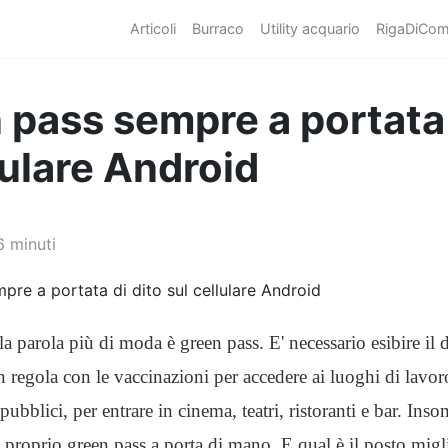
Articoli
Burraco
Utility acquario
RigaDiCo
n pass sempre a portata 
lulare Android
6 minuti
la parola più di moda è green pass. E' necessario esibire i
n regola con le vaccinazioni per accedere ai luoghi di lavoro
pubblici, per entrare in cinema, teatri, ristoranti e bar. In
 proprio green pass a porta di mano. E qual è il posto migl