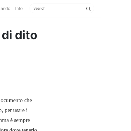
mando
Info
di dito
l documento che
, per usare i
somma è sempre
iore dove tenerlo